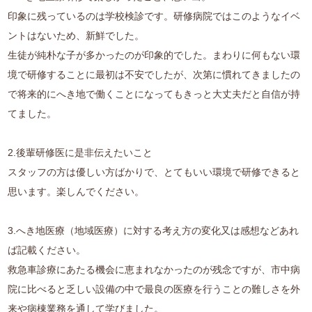
印象に残っているのは学校検診です。研修病院ではこのようなイベ
ントはないため、新鮮でした。
生徒が純朴な子が多かったのが印象的でした。まわりに何もない環
境で研修することに最初は不安でしたが、次第に慣れてきましたの
で将来的にへき地で働くことになってもきっと大丈夫だと自信が持
てました。
2.後輩研修医に是非伝えたいこと
スタッフの方は優しい方ばかりで、とてもいい環境で研修できると
思います。楽しんでください。
3.へき地医療（地域医療）に対する考え方の変化又は感想などあれ
ば記載ください。
救急車診療にあたる機会に恵まれなかったのが残念ですが、市中病
院に比べると乏しい設備の中で最良の医療を行うことの難しさを外
来や病棟業務を通して学びました。