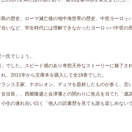
半島の歴史、ローマ滅亡後の地中海世界の歴史、中世ヨーロッ
ぎ合いなど、学生時代には理解できなかったヨーロッパ中世の
賢一氏でしょう。
男」でした。スピード感のあり奇想天外なストーリーに魅了さ
れ、2011年から文庫本を購入して全18巻でした。
フランス王家、ナポレオン、デュマを題材したものが多く、言
「女信長」、西郷隆盛と会津藩との関わりに焦点を当てた「遺
、小生の連れ合い曰く「他人の読書歴を見ても誰も楽しめない