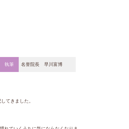
執筆
名誉院長 早川富博
記してきました。
、慣れていくうちに気にならなくなりま