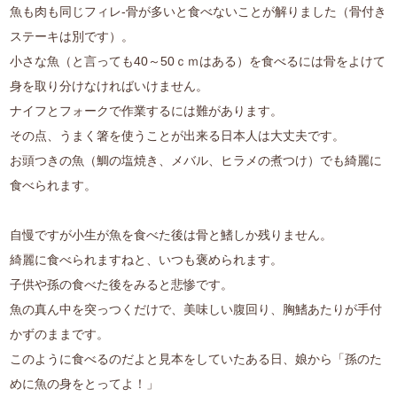
魚も肉も同じフィレ-骨が多いと食べないことが解りました（骨付き
ステーキは別です）。
小さな魚（と言っても40～50ｃｍはある）を食べるには骨をよけて
身を取り分けなければいけません。
ナイフとフォークで作業するには難があります。
その点、うまく箸を使うことが出来る日本人は大丈夫です。
お頭つきの魚（鯛の塩焼き、メバル、ヒラメの煮つけ）でも綺麗に
食べられます。
自慢ですが小生が魚を食べた後は骨と鰭しか残りません。
綺麗に食べられますねと、いつも褒められます。
子供や孫の食べた後をみると悲惨です。
魚の真ん中を突っつくだけで、美味しい腹回り、胸鰭あたりが手付
かずのままです。
このように食べるのだよと見本をしていたある日、娘から「孫のた
めに魚の身をとってよ！」