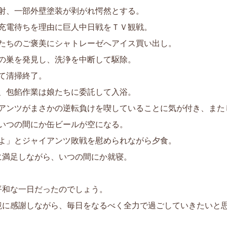
を噴射、一部外壁塗装が剥がれ愕然とする。
れ、充電待ちを理由に巨人中日戦をＴＶ観戦。
、娘たちのご褒美にシャトレーゼへアイス買い出し。
蜂の巣を発見し、洗浄を中断して駆除。
して清掃終了。
り、包餡作業は娘たちに委託して入浴。
ャイアンツがまさかの逆転負けを喫していることに気が付き、ま
、いつの間にか缶ビールが空になる。
あるよ」とジャイアンツ敗戦を慰められながら夕食。
に満足しながら、いつの間にか就寝。
平和な一日だったのでしょう。
境に感謝しながら、毎日をなるべく全力で過ごしていきたいと