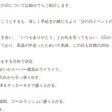
父の日について記録がてらご紹介します。
に行こうとするも、珍しく早起きの娘たちより「父の日イベント
に付き合い、「いつもありがとう」とお礼を言ってもらい、1日が
っており、高温の中走ったためバテ気味。この日も目標の20分（
除をする方向で決定。
のせいかスーパー激混みでイライラ。
し入れから引っ張り出す。
と野球＆サッカーネタで盛り上がる。
を観戦、ゴールラッシュに盛り上がる。
ット。