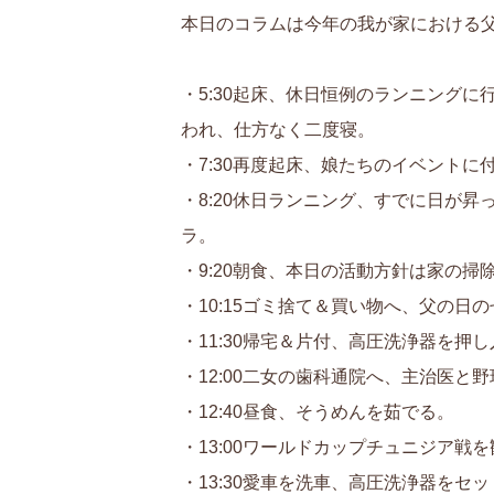
本日のコラムは今年の我が家における
・5:30起床、休日恒例のランニング
われ、仕方なく二度寝。
・7:30再度起床、娘たちのイベント
・8:20休日ランニング、すでに日が昇
ラ。
・9:20朝食、本日の活動方針は家の掃
・10:15ゴミ捨て＆買い物へ、父の日
・11:30帰宅＆片付、高圧洗浄器を押
・12:00二女の歯科通院へ、主治医
・12:40昼食、そうめんを茹でる。
・13:00ワールドカップチュニジア戦
・13:30愛車を洗車、高圧洗浄器をセ