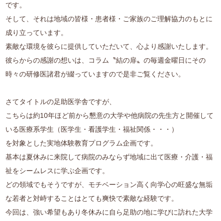
です。
そして、それは地域の皆様・患者様・ご家族のご理解協力のもとに
成り立っています。
素敵な環境を彼らに提供していただいて、心より感謝いたします。
彼らからの感謝の想いは、コラム〝結の扉〟の毎週金曜日にその
時々の研修医諸君が綴っていますので是非ご覧ください。
さてタイトルの足助医学舎ですが、
こちらは約10年ほど前から懇意の大学や他病院の先生方と開催して
いる医療系学生（医学生・看護学生・福祉関係・・・）
を対象とした実地体験教育プログラム企画です。
基本は夏休みに来院して病院のみならず地域に出て医療・介護・福
祉をシームレスに学ぶ企画です。
どの領域でもそうですが、モチベーション高く向学心の旺盛な無垢
な若者と対峙することはとても爽快で素敵な経験です。
今回は、強い希望もあり冬休みに自ら足助の地に学びに訪れた大学