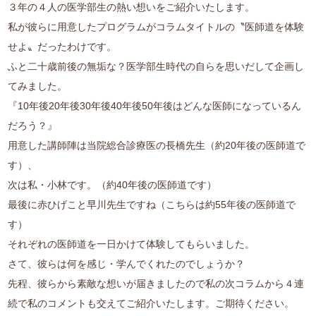
３年の４人の医学部生の熱い想いをご紹介いたします。
私が彼らに用意したプログラムがコラムタイトルの〝医師道を体験
せよ〟だったわけです。
ふと二十歳前後の無垢な？医学部生時代の自らを思いだして企画し
てみました。
『10年後20年後30年後40年後50年後はどんな医師になっているん
だろう？』
用意した講師陣は当院総合診療医の長橋先生（約20年後の医師道で
す）、
次は私・小林です。（約40年後の医師道です）
最後に赤ひげこと早川先生ですね（こちらは約55年後の医師道で
す）
それぞれの医師道を一日かけて体験してもらいました。
さて、彼らは何を感じ・学んでくれたのでしょうか？
先程、彼らから素敵な想いが届きましたので私の次コラムから４連
続で私のコメントも交えてご紹介いたします。ご期待ください。