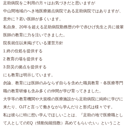
足助病院をご利用の方々はお気づきだと思いますが
中山間地域のへき地医療拠点病院である足助病院ではありますが、
意外に？若い医師が多くいます。
私自身、20年を超える足助病院勤務歴の中で赤ひげ先生と共に後輩
医師の教育に力を注いできました。
院長就任以来掲げている運営方針
1.終の住処を提供する
2.教育の場を提供する
3.防災の拠点を提供する
にも教育は明示しています。
勿論、教育には医師のみならず自らを含めた職員教育・各医療専門
職の教育研修も含み多くの仲間が学び育ってきました。
大学等の教育機関や大規模の医療施設から足助病院に純粋に学びに
来たり、OJTと言って働きながら学んだりと形式は様々です。
私は彼らに特に想い学んでほしいことは、『足助の地で医療職とし
て人としてのEQ（情動知能指数）高めてもらいたい』ということ