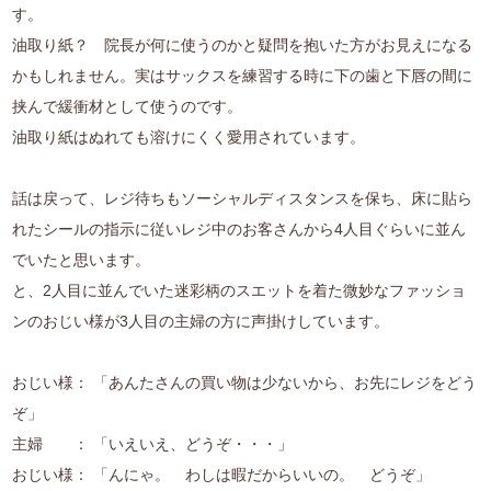
す。
油取り紙？ 院長が何に使うのかと疑問を抱いた方がお見えになる
かもしれません。実はサックスを練習する時に下の歯と下唇の間に
挟んで緩衝材として使うのです。
油取り紙はぬれても溶けにくく愛用されています。
話は戻って、レジ待ちもソーシャルディスタンスを保ち、床に貼ら
れたシールの指示に従いレジ中のお客さんから4人目ぐらいに並ん
でいたと思います。
と、2人目に並んでいた迷彩柄のスエットを着た微妙なファッショ
ンのおじい様が3人目の主婦の方に声掛けしています。
おじい様： 「あんたさんの買い物は少ないから、お先にレジをどう
ぞ」
主婦 ： 「いえいえ、どうぞ・・・」
おじい様： 「んにゃ。 わしは暇だからいいの。 どうぞ」