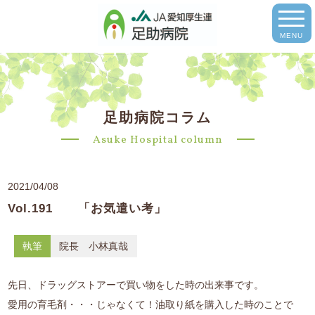
MENU
足助病院コラム
Asuke Hospital column
2021/04/08
Vol.191 「お気遣い考」
執筆
院長 小林真哉
先日、ドラッグストアーで買い物をした時の出来事です。
愛用の育毛剤・・・じゃなくて！油取り紙を購入した時のことで