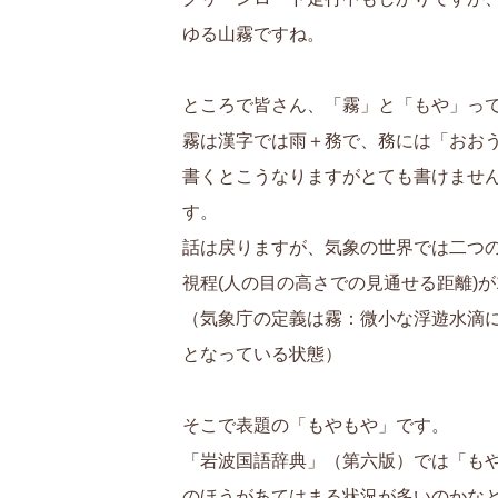
ゆる山霧ですね。
ところで皆さん、「霧」と「もや」っ
霧は漢字では雨＋務で、務には「おお
書くとこうなりますがとても書けませ
す。
話は戻りますが、気象の世界では二つ
視程(人の目の高さでの見通せる距離)が
（気象庁の定義は霧：微小な浮遊水滴に
となっている状態）
そこで表題の「もやもや」です。
「岩波国語辞典」（第六版）では「も
のほうがあてはまる状況が多いのかな