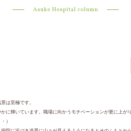
Asuke Hospital column
風景は至極です。
やかに輝いています。職場に向かうモチベーションが更に上が
・・）
、病院に近づき遠景に山々が見えるようになるとそのふもとか