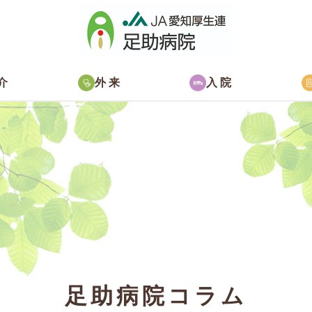
介
外来
入院
足助病院コラム