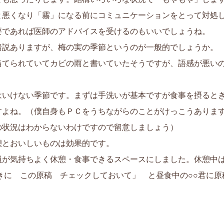
と悪くなり「霧」になる前にコミュニケーションをとって対処
要であれば医師のアドバイスを受けるのもいいでしょうね。
諸説ありますが、梅の実の季節というのが一般的でしょうか。
当てられていてカビの雨と書いていたそうですが、語感が悪い
はいけない季節です。まずは手洗いが基本ですが食事を摂ると
すよね。（僕自身もＰＣをうちながらのことがけっこうありま
の状況はわからないわけですので留意しましょう）
憩とおいしいものは効果的です。
員が気持ちよく休憩・食事できるスペースにしました。休憩中
きに この原稿 チェックしておいて」 と昼食中の○○君に
した。