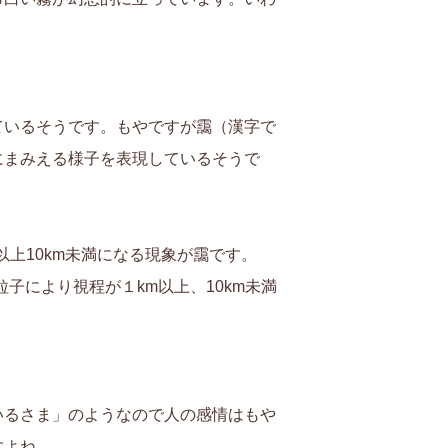
ているそうです。もやですが靄（漢字で
にまみえる様子を表現しているそうで
以上10km未満になる現象が靄です。
子により視程が１km以上、10km未満
いるさま」のようなので人の感情はもや
すよね。