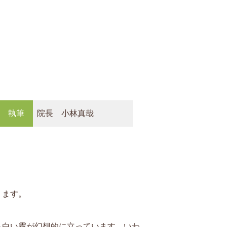
執筆
院長 小林真哉
ります。
ら白い霧が幻想的に立っています。いわ