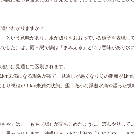
て違いわかりますか？
う」という意味があり、水が辺りをおおっている様子を表現し
んでした）は、雨＋謁で謁は「まみえる」という意味があり水
の違いは見通しで区別されます。
1km未満になる現象が霧で、見通しが悪くなりその距離が1km
より視程が１km未満の状態。靄：微小な浮遊水滴や湿った微粒
やもや」は、「もや（靄）が立ちこめたように、ぼんやりして
とも思ったりします。結構いろいろな状況で「もやもや」しま