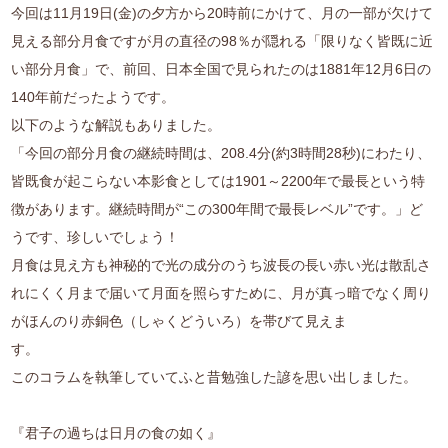
今回は11月19日(金)の夕方から20時前にかけて、月の一部が欠けて
見える部分月食ですが月の直径の98％が隠れる「限りなく皆既に近
い部分月食」で、前回、日本全国で見られたのは1881年12月6日の
140年前だったようです。
以下のような解説もありました。
「今回の部分月食の継続時間は、208.4分(約3時間28秒)にわたり、
皆既食が起こらない本影食としては1901～2200年で最長という特
徴があります。継続時間が“この300年間で最長レベル”です。」ど
うです、珍しいでしょう！
月食は見え方も神秘的で光の成分のうち波長の長い赤い光は散乱さ
れにくく月まで届いて月面を照らすために、月が真っ暗でなく周り
がほんのり赤銅色（しゃくどういろ）を帯びて見えま
す。
このコラムを執筆していてふと昔勉強した諺を思い出しました。
『君子の過ちは日月の食の如く』