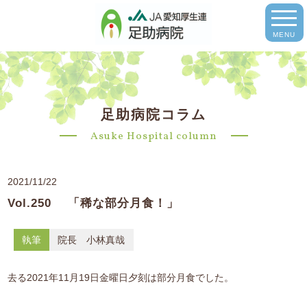
MENU
足助病院コラム
Asuke Hospital column
2021/11/22
Vol.250 「稀な部分月食！」
執筆
院長 小林真哉
去る2021年11月19日金曜日夕刻は部分月食でした。