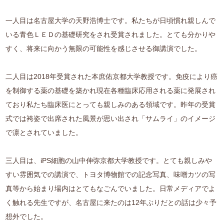
一人目は名古屋大学の天野浩博士です。私たちが日頃慣れ親しんで
いる青色ＬＥＤの基礎研究をされ受賞されました。とても分かりや
すく、将来に向かう無限の可能性を感じさせる御講演でした。
二人目は2018年受賞された本庶佑京都大学教授です。免疫により癌
を制御する薬の基礎を築かれ現在各種臨床応用される薬に発展され
ており私たち臨床医にとっても親しみのある領域です。昨年の受賞
式では袴姿で出席された風景が思い出され「サムライ」のイメージ
で凛とされていました。
三人目は、iPS細胞の山中伸弥京都大学教授です。とても親しみや
すい雰囲気での講演で、トヨタ博物館での記念写真、味噌カツの写
真等から始まり場内はとてもなごんでいました。日常メディアでよ
く触れる先生ですが、名古屋に来たのは12年ぶりだとの話は少々予
想外でした。