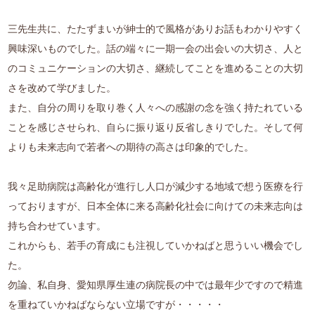
三先生共に、たたずまいが紳士的で風格がありお話もわかりやすく
興味深いものでした。話の端々に一期一会の出会いの大切さ、人と
のコミュニケーションの大切さ、継続してことを進めることの大切
さを改めて学びました。
また、自分の周りを取り巻く人々への感謝の念を強く持たれている
ことを感じさせられ、自らに振り返り反省しきりでした。そして何
よりも未来志向で若者への期待の高さは印象的でした。
我々足助病院は高齢化が進行し人口が減少する地域で想う医療を行
っておりますが、日本全体に来る高齢化社会に向けての未来志向は
持ち合わせています。
これからも、若手の育成にも注視していかねばと思ういい機会でし
た。
勿論、私自身、愛知県厚生連の病院長の中では最年少ですので精進
を重ねていかねばならない立場ですが・・・・・