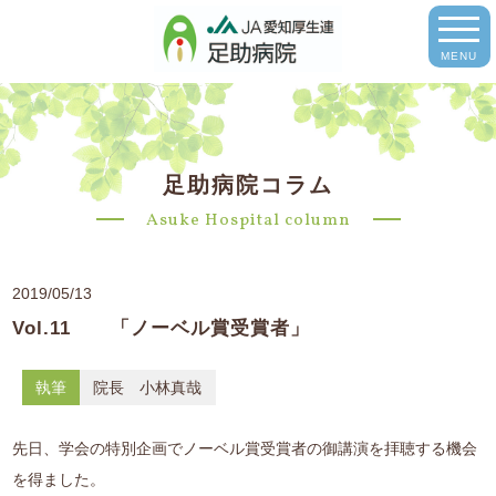
MENU
足助病院コラム
Asuke Hospital column
2019/05/13
Vol.11 「ノーベル賞受賞者」
執筆
院長 小林真哉
先日、学会の特別企画でノーベル賞受賞者の御講演を拝聴する機会
を得ました。