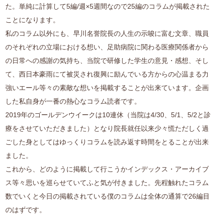
た。単純に計算して5編/週×5週間なので25編のコラムが掲載された
ことになります。
私のコラム以外にも、早川名誉院長の人生の示唆に富む文章、職員
のそれぞれの立場における想い、足助病院に関わる医療関係者から
の日常への感謝の気持ち、当院で研修した学生の意見・感想、そし
て、西日本豪雨にて被災され復興に励んでいる方からの心温まる力
強いエール等々の素敵な想いを掲載することが出来ています。企画
した私自身が一番の熱心なコラム読者です。
2019年のゴールデンウイークは10連休（当院は4/30、5/1、5/2と診
療をさせていただきました）となり院長就任以来少々慌ただしく過
ごした身としてはゆっくりコラムを読み返す時間をとることが出来
ました。
これから、どのように掲載して行こうかインデックス・アーカイブ
ス等々思いを巡らせていてふと気が付きました。先程触れたコラム
数でいくと今日の掲載されている僕のコラムは全体の通算で26編目
のはずです。