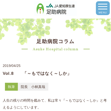
MENU
足助病院コラム
Asuke Hospital column
2019/04/25
Vol.8 「～もではなく～しか」
執筆
院長 小林真哉
人生の残りの時間を鑑みて、私は常々『～もではなく～しか』と考
えるようにしています。