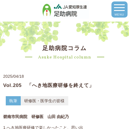
MENU
足助病院コラム
Asuke Hospital column
2025/04/18
Vol.205 「へき地医療研修を終えて」
執筆
研修医・医学生の皆様
碧南市民病院 研修医 山田 由紀乃
1.へき地医療研修で楽しかったこと、思い出