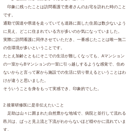
印象に残ったことは訪問看護で患者さんのお宅を訪れた時のこと
です。
通勤で国道や県道を走っていても道路に面した住居は数少ないよう
に見え、どこに住まれている方が多いのか気になっていました。
実際に訪問看護に同伴させていただき、一番感じたことは唯一無二
の住環境が多いということです。
たとえ加齢とともにそこでの生活が難しくなっても、Aマンション
の一室からBマンションの一室に引っ越しするような感覚で、住め
ないからと言って家から施設での生活に切り替えるということはわ
けが違うと思いました。
そういうことを身をもって実感でき、印象的でした。
2.後輩研修医に是非伝えたいこと
足助は山々に囲まれた自然豊かな地域で、病院と並行して流れる
邑川は、ぱっと見上流と下流がわからないほど穏やかに流れていま
す。