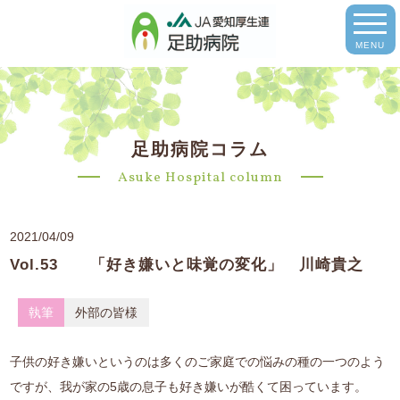
MENU
足助病院コラム
Asuke Hospital column
2021/04/09
Vol.53 「好き嫌いと味覚の変化」 川崎貴之
執筆
外部の皆様
子供の好き嫌いというのは多くのご家庭での悩みの種の一つのよう
ですが、我が家の5歳の息子も好き嫌いが酷くて困っています。