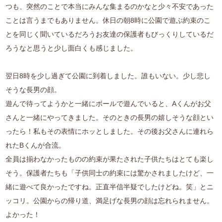
つも、突然のことで本当にみんな集まるのかなと少々不安であった
ことは言うまでもありません。休日の朝8時に公園で遊ぶ約束のこ
とを同じく聞いているだろうお友達の保護者もびっくりしているだ
ろうなと思うと少し面白くも感じました。
翌日8時を少し過ぎて公園に到着しました。誰もいない。少し悲し
そうな長男の顔。
遊んで待ってようかと一緒にボールで遊んでいると、Aくんがお父
さんと一緒にやってきました。そのときの長男の嬉しそうな顔とい
ったら！私もその表情にホッとしました。その後お父さんに連れら
れたBくんが合流。
全員は揃わなかったものの約束が果たされた子供たちはとても楽し
そう。保護者たちも「子供同士の約束には驚かされましたけど、一
緒に遊べて良かったですね。正直半信半疑でしたけどね。笑」とニ
ッコリ。公園からの帰り道、満足げな長男の顔は忘れられません。
よかった！