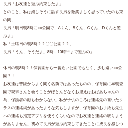
長男「お友達と遊ぶ約束したよ」
とのこと。私は嬉しそうに話す長男を微笑ましく思っていたのも束
の間、
長男「明日朝8時に○○公園で、Aくん、Bくん、Cくん、Dくんと遊
ぶよ」
私「土曜日の朝8時？？〇〇公園？？」
長男「うん、そうだよ。8時～10時半まで遊ぶの」
休日の朝8時？！保育園から一番近い公園でもなく、少し遠い○○公
園？！
お友達は普段からよく聞く名前ではあったものの、保育園に早朝登
園で親御さんと会うことがほとんどなくお迎えはおばあちゃんの
為、保護者の顔もわからない。私が子供のころは連絡先の書いたク
ラスの連絡網があったような気もしますが、保育園のお手紙も先生
への連絡も指定アプリを使うくらいなのでお友達と連絡の取りよう
がありません。初めて長男が遊ぶ約束してきたことに成長を感じつ