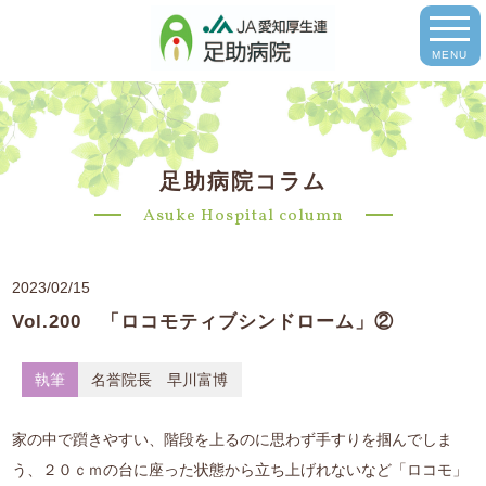
MENU
足助病院コラム
Asuke Hospital column
2023/02/15
Vol.200 「ロコモティブシンドローム」②
執筆
名誉院長 早川富博
家の中で躓きやすい、階段を上るのに思わず手すりを掴んでしま
う、２０ｃｍの台に座った状態から立ち上げれないなど「ロコモ」