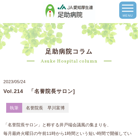
MENU
足助病院コラム
Asuke Hospital column
2023/05/24
Vol.214 「名誉院長サロン]
執筆
名誉院長 早川富博
「名誉院長サロン」と称する井戸端会議風の集まりを、
毎月最終火曜日の午前11時から1時間という短い時間で開催してい