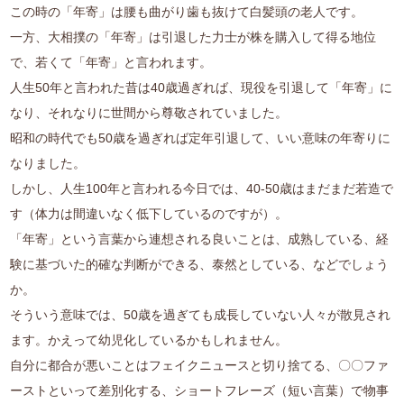
この時の「年寄」は腰も曲がり歯も抜けて白髪頭の老人です。
一方、大相撲の「年寄」は引退した力士が株を購入して得る地位
で、若くて「年寄」と言われます。
人生50年と言われた昔は40歳過ぎれば、現役を引退して「年寄」に
なり、それなりに世間から尊敬されていました。
昭和の時代でも50歳を過ぎれば定年引退して、いい意味の年寄りに
なりました。
しかし、人生100年と言われる今日では、40-50歳はまだまだ若造で
す（体力は間違いなく低下しているのですが）。
「年寄」という言葉から連想される良いことは、成熟している、経
験に基づいた的確な判断ができる、泰然としている、などでしょう
か。
そういう意味では、50歳を過ぎても成長していない人々が散見され
ます。かえって幼児化しているかもしれません。
自分に都合が悪いことはフェイクニュースと切り捨てる、〇〇ファ
ーストといって差別化する、ショートフレーズ（短い言葉）で物事