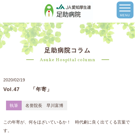
MENU
足助病院コラム
Asuke Hospital column
2020/02/19
Vol.47 「年寄」
執筆
名誉院長 早川富博
この年寄が、何をほざいているか！ 時代劇に良く出てくる言葉で
す。