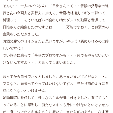
そんな中、一人のパパさんに「日比さんって・・普段の父母会の進
行とあの企画力と実行力に加えて、音響機材揃えてギター弾いて、
料理って・・そういえばパパ会出し物のダンスの動画と音源って、
日比さんが編集したのですよね！・・・万能ですね！」とお褒めの
言葉をいただきました。
お酒の席でのヨイショだと思いますが、やっぱり褒められるのは嬉
しいですね！
つい調子に乗って「事務のプロですから・・・何でもやらないとい
けないんですよ・・」と言ってしまいました。
言ってから自分でハッとしました。あ～まだまだダメだなと・・。
プロなら、頑張ってやってはいけないですね、当たり前のように自
然にやらないといけません。
足助病院に赴任して、様々なスキルが身に付きました。育ててもら
っていることに感謝し、新たなスキルも身につけないといけません
が、身につけたスキルをさらに磨いて、当たり前のようにこなす努