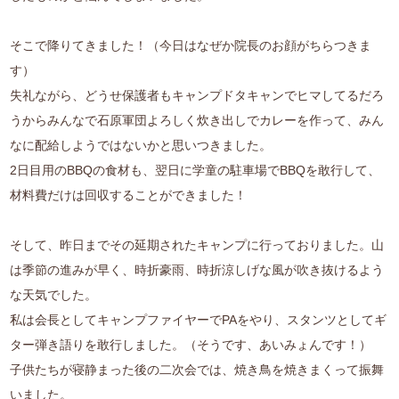
そこで降りてきました！（今日はなぜか院長のお顔がちらつきま
す）
失礼ながら、どうせ保護者もキャンプドタキャンでヒマしてるだろ
うからみんなで石原軍団よろしく炊き出しでカレーを作って、みん
なに配給しようではないかと思いつきました。
2日目用のBBQの食材も、翌日に学童の駐車場でBBQを敢行して、
材料費だけは回収することができました！
そして、昨日までその延期されたキャンプに行っておりました。山
は季節の進みが早く、時折豪雨、時折涼しげな風が吹き抜けるよう
な天気でした。
私は会長としてキャンプファイヤーでPAをやり、スタンツとしてギ
ター弾き語りを敢行しました。（そうです、あいみょんです！）
子供たちが寝静まった後の二次会では、焼き鳥を焼きまくって振舞
いました。