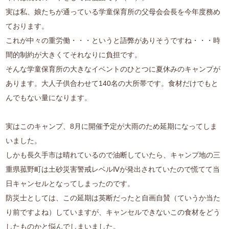
実は私、娘たちが通っている学童保育所の父母会会長を今年度務め
ております。
これが中々の重労働・・・というと語弊がありそうですね・・・時
間的制約が大きくてそれなりに負担です。
そんな学童保育所の大きなイベントのひとつに夏休みのキャンプが
あります。大人子供合わせて140名の大所帯です。食材だけでもと
んでもない量になります。
実はこのキャンプ、8月に開催予定が大雨のため延期になってしま
いました。
しかも長久手市は晴れているので油断していたら、キャンプ地の三
重県菰野町は土砂災害警戒レベルⅣが発出されていたので慌てて当
日キャンセルとなってしまったのです。
防災士としては、この延期は英断だったと自画自賛（ていうか当た
り前ですよね）していますが、キャンセルできないこの食材をどう
したものかと悩んでしまいました。