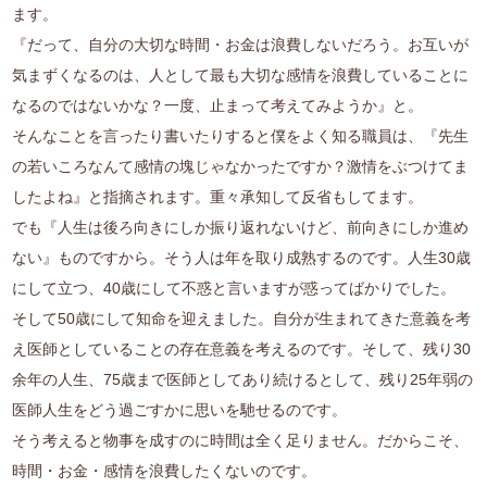
ます。
『だって、自分の大切な時間・お金は浪費しないだろう。お互いが
気まずくなるのは、人として最も大切な感情を浪費していることに
なるのではないかな？一度、止まって考えてみようか』と。
そんなことを言ったり書いたりすると僕をよく知る職員は、『先生
の若いころなんて感情の塊じゃなかったですか？激情をぶつけてま
したよね』と指摘されます。重々承知して反省もしてます。
でも『人生は後ろ向きにしか振り返れないけど、前向きにしか進め
ない』ものですから。そう人は年を取り成熟するのです。人生30歳
にして立つ、40歳にして不惑と言いますが惑ってばかりでした。
そして50歳にして知命を迎えました。自分が生まれてきた意義を考
え医師としていることの存在意義を考えるのです。そして、残り30
余年の人生、75歳まで医師としてあり続けるとして、残り25年弱の
医師人生をどう過ごすかに思いを馳せるのです。
そう考えると物事を成すのに時間は全く足りません。だからこそ、
時間・お金・感情を浪費したくないのです。