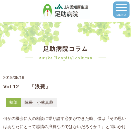
MENU
足助病院コラム
Asuke Hospital column
2019/05/16
Vol.12 「浪費」
執筆
院長 小林真哉
何かの機会に人の相談に乗り諭す必要ができた時、僕は『その思い
はあなたにとって感情の浪費なのではないだろうか？』と問いかけ