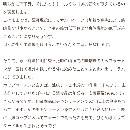
明らかに下半身、特にふともも・ふくらはぎの筋肉が衰えているの
を実感します。
このままでは、医師現役にしてサルコペニア（加齢や疾患により筋
肉量が減少することで、全身の筋力低下および身体機能の低下が起
こること）になりそうです。
日々の生活で運動を取り入れていかなくてはと反省します。
そこで、寒い時期に山に登った時の山頂での味噌味のカップラーメ
ンが、疲れて塩分を欲しがる体に沁みたことをふと思い出しコラム
にしてみました。
カップラーメンと言えば、連続テレビ小説の99作目「まんぷく」主
人公としてとりあげられた日清食品の創業者・安藤百福(ももふく)
さんが有名です。創業商品はチキンラーメンで60年以上の歴史をも
っています。そのチキンラーメンをアメリカに売り込みに行った際
に、紙コップに入れてフォークで食べたのを見て、ひらめきカップ
ヌードルが生まれたそうです。