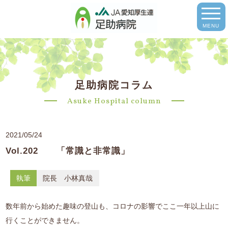
MENU
足助病院コラム
Asuke Hospital column
2021/05/24
Vol.202 「常識と非常識」
執筆
院長 小林真哉
数年前から始めた趣味の登山も、コロナの影響でここ一年以上山に
行くことができません。