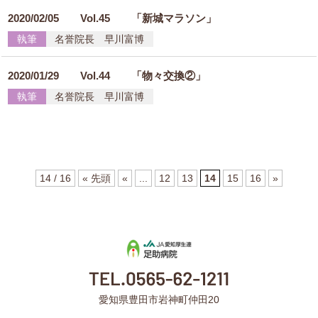
2020/02/05
Vol.45 「新城マラソン」
執筆
名誉院長 早川富博
2020/01/29
Vol.44 「物々交換②」
執筆
名誉院長 早川富博
14 / 16
« 先頭
«
...
12
13
14
15
16
»
愛知県豊田市岩神町仲田20