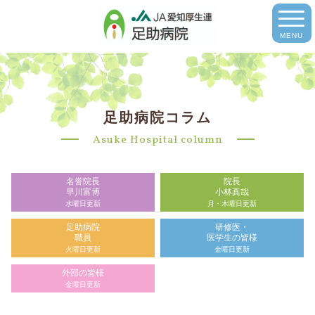
MENU
足助病院コラム
Asuke Hospital column
名誉院長
院長
早川富博
小林真哉
水曜日更新
月・木曜日更新
足助病院
研修医・
職員
医学生の皆様
火曜日更新
金曜日更新
外部の皆様
金曜日更新