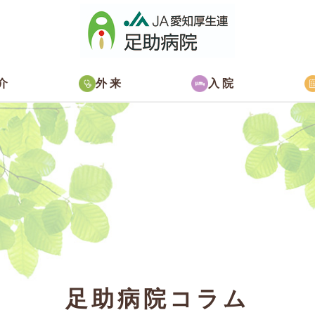
介
外来
入院
足助病院コラム