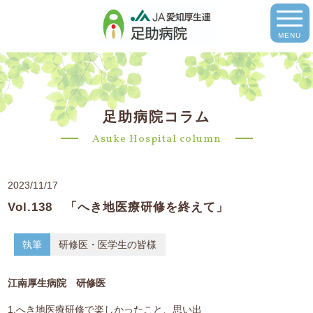
MENU
足助病院コラム
Asuke Hospital column
2023/11/17
Vol.138 「へき地医療研修を終えて」
執筆
研修医・医学生の皆様
江南厚生病院 研修医
1.へき地医療研修で楽しかったこと、思い出