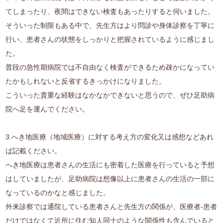
てしまったり、夜間はできない検査もあったりすると伺いました。
そういった制限もある中で、先生方はより問診や身体診察を丁寧に
行い、患者さんの状態をしっかりと把握されているように感じまし
た。
普段の急性期病院では不自由なく検査ができるため疎かになってい
たかもしれないと反省するきっかけになりました。
こういった貴重な経験はなかなかできないと思うので、ぜひ足助病
院へ足を運んでください。
3.へき地医療（地域医療）に対する考え方の変化又は感想などあれ
ば記載ください。
へき地医療は患者さんの生活にも密着した医療を行っていると予想
はしていましたが、足助病院は想像以上に患者さんの生活の一部に
なっているのかなと感じました。
外来診察では通院している患者さんと先生方の関係が、医療者-患者
だけではなくて近所に住む知人同士のような関係性も含んでいると