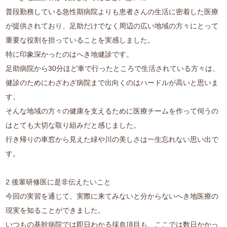
普段勤務している急性期病院よりも患者さんの生活に密着した医療
が提供されており、足助だけでなく周辺の広い地域の方々にとって
重要な役割を担っていることを実感しました。
特に印象深かったのはへき地健診です。
足助病院から30分ほど車で行ったところで生活されている方々は、
健診のためにわざわざ病院まで出向くのはハードルが高いと思いま
す。
そんな地域の方々の健康を支えるために医療チームを作って伺うの
はとても大切な取り組みだと感じました。
行き帰りの車窓から見えた緑や川の美しさは一生忘れない思い出で
す。
2.後輩研修医に是非伝えたいこと
今回の実習を通じて、実際に来てみないと分からないへき地医療の
現実を知ることができました。
いつもの基幹病院では即日わかる採血項目も、ここでは数日かかっ