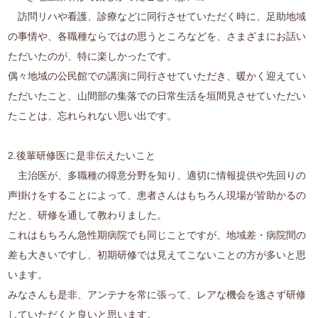
訪問リハや看護、診療などに同行させていただく時に、足助地域
の事情や、各職種ならではの思うところなどを、さまざまにお話い
ただいたのが、特に楽しかったです。
偶々地域の公民館での講演に同行させていただき、暖かく迎えてい
ただいたこと、山間部の集落での日常生活を垣間見させていただい
たことは、忘れられない思い出です。
2.後輩研修医に是非伝えたいこと
主治医が、多職種の得意分野を知り、適切に情報提供や先回りの
声掛けをすることによって、患者さんはもちろん現場が皆助かるの
だと、研修を通して教わりました。
これはもちろん急性期病院でも同じことですが、地域差・病院間の
差も大きいですし、初期研修では見えてこないことの方が多いと思
います。
みなさんも是非、アンテナを常に張って、レアな機会を逃さず研修
していただくと良いと思います。