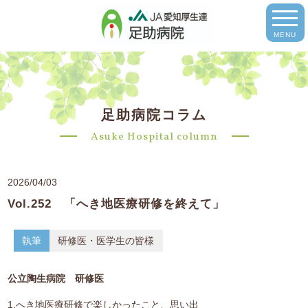
MENU
足助病院コラム
Asuke Hospital column
2026/04/03
Vol.252 「へき地医療研修を終えて」
執筆
研修医・医学生の皆様
公立陶生病院 研修医
1.へき地医療研修で楽しかったこと、思い出