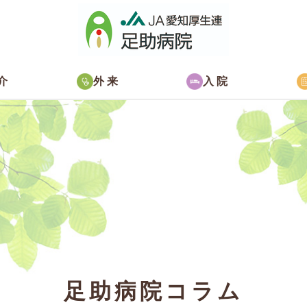
介
外来
入院
足助病院コラム