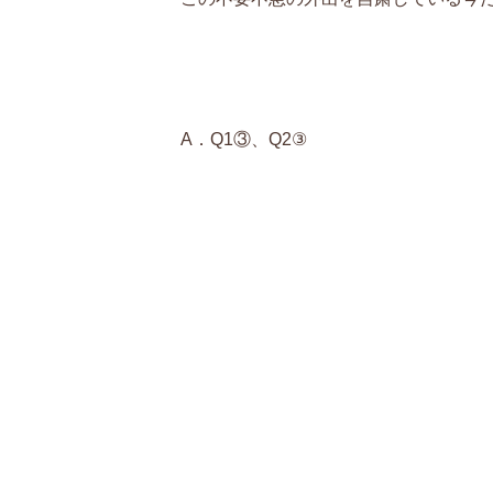
A．Q1③、Q2③