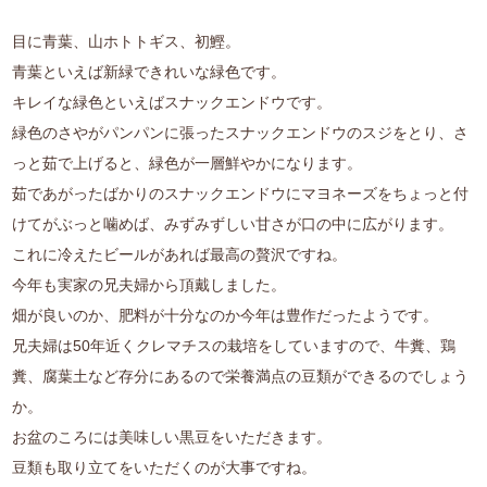
目に青葉、山ホトトギス、初鰹。
青葉といえば新緑できれいな緑色です。
キレイな緑色といえばスナックエンドウです。
緑色のさやがパンパンに張ったスナックエンドウのスジをとり、さ
っと茹で上げると、緑色が一層鮮やかになります。
茹であがったばかりのスナックエンドウにマヨネーズをちょっと付
けてがぶっと噛めば、みずみずしい甘さが口の中に広がります。
これに冷えたビールがあれば最高の贅沢ですね。
今年も実家の兄夫婦から頂戴しました。
畑が良いのか、肥料が十分なのか今年は豊作だったようです。
兄夫婦は50年近くクレマチスの栽培をしていますので、牛糞、鶏
糞、腐葉土など存分にあるので栄養満点の豆類ができるのでしょう
か。
お盆のころには美味しい黒豆をいただきます。
豆類も取り立てをいただくのが大事ですね。