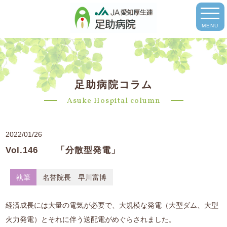
MENU
足助病院コラム
Asuke Hospital column
2022/01/26
Vol.146 「分散型発電」
執筆
名誉院長 早川富博
経済成長には大量の電気が必要で、大規模な発電（大型ダム、大型
火力発電）とそれに伴う送配電がめぐらされました。