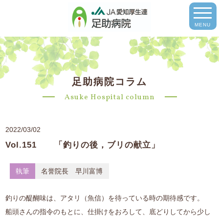
MENU
足助病院コラム
Asuke Hospital column
2022/03/02
Vol.151 「釣りの後，ブリの献立」
執筆
名誉院長 早川富博
釣りの醍醐味は、アタリ（魚信）を待っている時の期待感です。
船頭さんの指令のもとに、仕掛けをおろして、底どりしてから少し