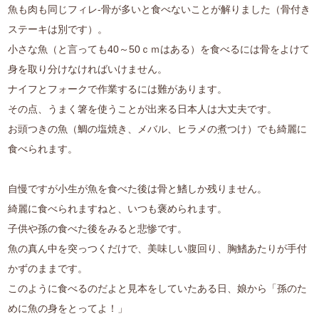
魚も肉も同じフィレ-骨が多いと食べないことが解りました（骨付き
ステーキは別です）。
小さな魚（と言っても40～50ｃｍはある）を食べるには骨をよけて
身を取り分けなければいけません。
ナイフとフォークで作業するには難があります。
その点、うまく箸を使うことが出来る日本人は大丈夫です。
お頭つきの魚（鯛の塩焼き、メバル、ヒラメの煮つけ）でも綺麗に
食べられます。
自慢ですが小生が魚を食べた後は骨と鰭しか残りません。
綺麗に食べられますねと、いつも褒められます。
子供や孫の食べた後をみると悲惨です。
魚の真ん中を突っつくだけで、美味しい腹回り、胸鰭あたりが手付
かずのままです。
このように食べるのだよと見本をしていたある日、娘から「孫のた
めに魚の身をとってよ！」