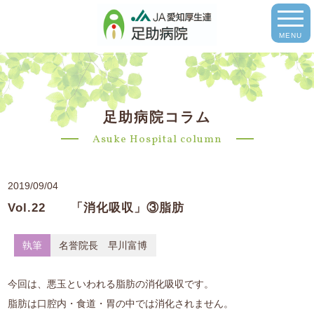
MENU
足助病院コラム
Asuke Hospital column
2019/09/04
Vol.22 「消化吸収」③脂肪
執筆
名誉院長 早川富博
今回は、悪玉といわれる脂肪の消化吸収です。
脂肪は口腔内・食道・胃の中では消化されません。