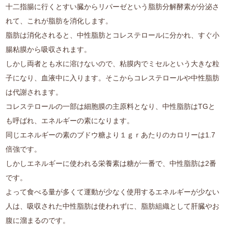
十二指腸に行くとすい臓からリパーゼという脂肪分解酵素が分泌さ
れて、これが脂肪を消化します。
脂肪は消化されると、中性脂肪とコレステロールに分かれ、すぐ小
腸粘膜から吸収されます。
しかし両者とも水に溶けないので、粘膜内でミセルという大きな粒
子になり、血液中に入ります。そこからコレステロールや中性脂肪
は代謝されます。
コレステロールの一部は細胞膜の主原料となり、中性脂肪はTGと
も呼ばれ、エネルギーの素になります。
同じエネルギーの素のブドウ糖より１ｇｒあたりのカロリーは1.7
倍強です。
しかしエネルギーに使われる栄養素は糖が一番で、中性脂肪は2番
です。
よって食べる量が多くて運動が少なく使用するエネルギーが少ない
人は、吸収された中性脂肪は使われずに、脂肪組織として肝臓やお
腹に溜まるのです。