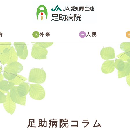
介
外来
入院
足助病院コラム