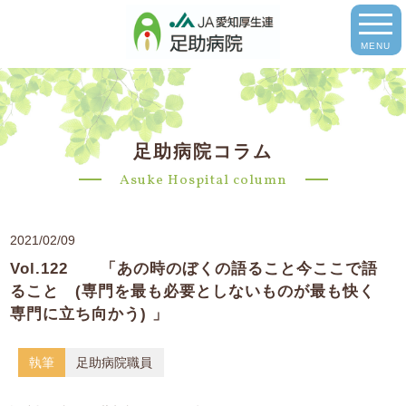
MENU
足助病院コラム
Asuke Hospital column
2021/02/09
Vol.122 「あの時のぼくの語ること今ここで語
ること (専門を最も必要としないものが最も快く
専門に立ち向かう) 」
執筆
足助病院職員