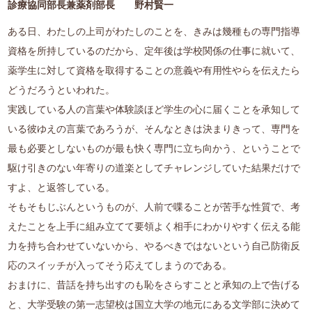
診療協同部長兼薬剤部長 野村賢一
ある日、わたしの上司がわたしのことを、きみは幾種もの専門指導
資格を所持しているのだから、定年後は学校関係の仕事に就いて、
薬学生に対して資格を取得することの意義や有用性やらを伝えたら
どうだろうといわれた。
実践している人の言葉や体験談ほど学生の心に届くことを承知して
いる彼ゆえの言葉であろうが、そんなときは決まりきって、専門を
最も必要としないものが最も快く専門に立ち向かう、ということで
駆け引きのない年寄りの道楽としてチャレンジしていた結果だけで
すよ、と返答している。
そもそもじぶんというものが、人前で喋ることが苦手な性質で、考
えたことを上手に組み立てて要領よく相手にわかりやすく伝える能
力を持ち合わせていないから、やるべきではないという自己防衛反
応のスイッチが入ってそう応えてしまうのである。
おまけに、昔話を持ち出すのも恥をさらすことと承知の上で告げる
と、大学受験の第一志望校は国立大学の地元にある文学部に決めて