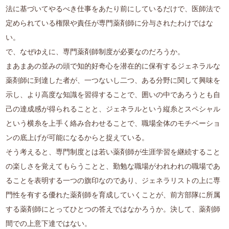
法に基づいてやるべき仕事をあたり前にしているだけで、医師法で
定められている権限や責任が専門薬剤師に分与されたわけではな
い。
で、なぜゆえに、専門薬剤師制度が必要なのだろうか。
まあまあの並みの頭で知的好奇心を潜在的に保有するジェネラルな
薬剤師に到達した者が、一つないし二つ、ある分野に関して興味を
示し、より高度な知識を習得することで、囲いの中であろうとも自
己の達成感が得られることと、ジェネラルという縦糸とスペシャル
という横糸を上手く絡み合わせることで、職場全体のモチベーショ
ンの底上げが可能になるからと捉えている。
そう考えると、専門制度とは若い薬剤師が生涯学習を継続すること
の楽しさを覚えてもらうことと、勤勉な職場がわれわれの職場であ
ることを表明する一つの旗印なのであり、ジェネラリストの上に専
門性を有する優れた薬剤師を育成していくことが、前方部隊に所属
する薬剤師にとってひとつの答えではなかろうか。決して、薬剤師
間での上意下達ではない。