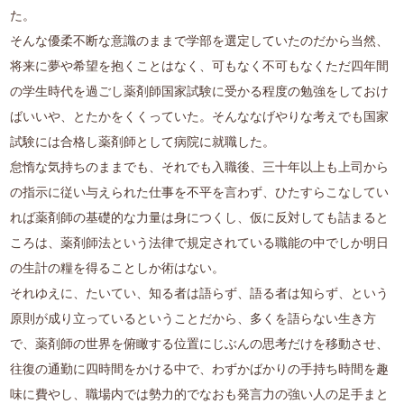
た。
そんな優柔不断な意識のままで学部を選定していたのだから当然、
将来に夢や希望を抱くことはなく、可もなく不可もなくただ四年間
の学生時代を過ごし薬剤師国家試験に受かる程度の勉強をしておけ
ばいいや、とたかをくくっていた。そんななげやりな考えでも国家
試験には合格し薬剤師として病院に就職した。
怠惰な気持ちのままでも、それでも入職後、三十年以上も上司から
の指示に従い与えられた仕事を不平を言わず、ひたすらこなしてい
れば薬剤師の基礎的な力量は身につくし、仮に反対しても詰まると
ころは、薬剤師法という法律で規定されている職能の中でしか明日
の生計の糧を得ることしか術はない。
それゆえに、たいてい、知る者は語らず、語る者は知らず、という
原則が成り立っているということだから、多くを語らない生き方
で、薬剤師の世界を俯瞰する位置にじぶんの思考だけを移動させ、
往復の通勤に四時間をかける中で、わずかばかりの手持ち時間を趣
味に費やし、職場内では勢力的でなおも発言力の強い人の足手まと