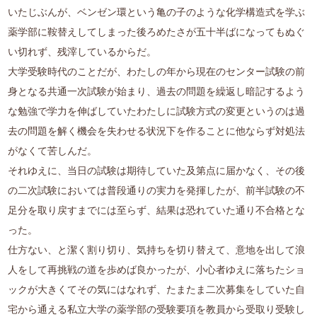
いたじぶんが、ベンゼン環という亀の子のような化学構造式を学ぶ
薬学部に鞍替えしてしまった後ろめたさが五十半ばになってもぬぐ
い切れず、残滓しているからだ。
大学受験時代のことだが、わたしの年から現在のセンター試験の前
身となる共通一次試験が始まり、過去の問題を繰返し暗記するよう
な勉強で学力を伸ばしていたわたしに試験方式の変更というのは過
去の問題を解く機会を失わせる状況下を作ることに他ならず対処法
がなくて苦しんだ。
それゆえに、当日の試験は期待していた及第点に届かなく、その後
の二次試験においては普段通りの実力を発揮したが、前半試験の不
足分を取り戻すまでには至らず、結果は恐れていた通り不合格とな
った。
仕方ない、と潔く割り切り、気持ちを切り替えて、意地を出して浪
人をして再挑戦の道を歩めば良かったが、小心者ゆえに落ちたショ
ックが大きくてその気にはなれず、たまたま二次募集をしていた自
宅から通える私立大学の薬学部の受験要項を教員から受取り受験し