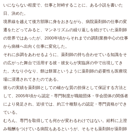
いにならない程度で、仕事と対峙することに、ある小説を書いた
日、決めた。
境界線を越えて後方部隊に身をおきながら、病院薬剤師の仕事の変
遷をたどってみると、マンネリズムの繰り返しを続けていた薬剤師
の世界ではあったが、2000年頃からそれまでの調剤業務中心の仕事
から病棟へ出向く仕事に変化した。
それに歩調をあわせるように、薬剤師の持ち合わせている知識をそ
の広がった舞台で活用する彼・彼女らが実臨床の中で出現してき
た。大なり小なり、餅は餅屋というように薬剤師の必要性も医療現
場に浸透されてきたのである。
彼らの実績を薬剤師としての確かな質の担保として保証する方法と
して、2005年頃から認定・専門制度が職能団体・学会団体の関係者
により発足され、近頃では、約三十種類もの認定・専門資格ができ
ている。
むろん、専門を取得しても何かが変わるわけではない。給料に上澄
み報酬をつけている病院もあるというが、そもそも薬剤師が薬剤師