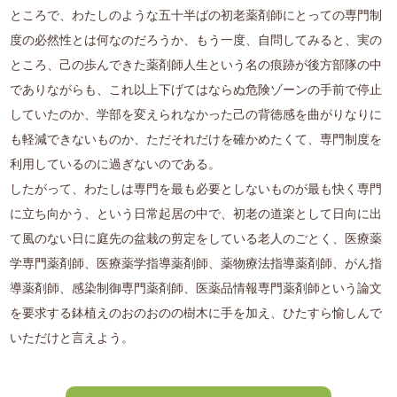
ところで、わたしのような五十半ばの初老薬剤師にとっての専門制
度の必然性とは何なのだろうか、もう一度、自問してみると、実の
ところ、己の歩んできた薬剤師人生という名の痕跡が後方部隊の中
でありながらも、これ以上下げてはならぬ危険ゾーンの手前で停止
していたのか、学部を変えられなかった己の背徳感を曲がりなりに
も軽減できないものか、ただそれだけを確かめたくて、専門制度を
利用しているのに過ぎないのである。
したがって、わたしは専門を最も必要としないものが最も快く専門
に立ち向かう、という日常起居の中で、初老の道楽として日向に出
て風のない日に庭先の盆栽の剪定をしている老人のごとく、医療薬
学専門薬剤師、医療薬学指導薬剤師、薬物療法指導薬剤師、がん指
導薬剤師、感染制御専門薬剤師、医薬品情報専門薬剤師という論文
を要求する鉢植えのおのおのの樹木に手を加え、ひたすら愉しんで
いただけと言えよう。