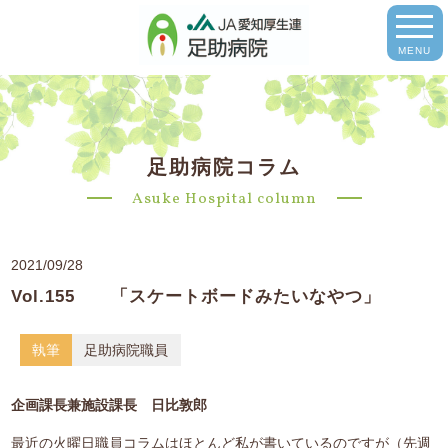
MENU
足助病院コラム
Asuke Hospital column
2021/09/28
Vol.155 「スケートボードみたいなやつ」
執筆
足助病院職員
企画課長兼施設課長 日比敦郎
最近の火曜日職員コラムはほとんど私が書いているのですが（先週