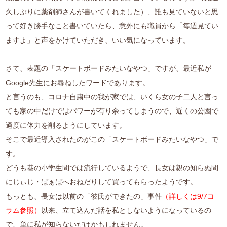
久しぶりに薬剤師さんが書いてくれました）、誰も見ていないと思
って好き勝手なこと書いていたら、意外にも職員から「毎週見てい
ますよ」と声をかけていただき、いい気になっています。
さて、表題の「スケートボードみたいなやつ」ですが、最近私が
Google先生にお尋ねしたワードであります。
と言うのも、コロナ自粛中の我が家では、いくら女の子二人と言っ
ても家の中だけではパワーが有り余ってしまうので、近くの公園で
適度に体力を削るようにしています。
そこで最近導入されたのがこの「スケートボードみたいなやつ」で
す。
どうも巷の小学生間では流行しているようで、長女は親の知らぬ間
にじぃじ・ばぁばへおねだりして買ってもらったようです。
もっとも、長女は以前の「彼氏ができたの」事件
（詳しくは9/7コ
ラム参照）
以来、立て込んだ話を私としないようになっているの
で、単に私が知らないだけかもしれません。