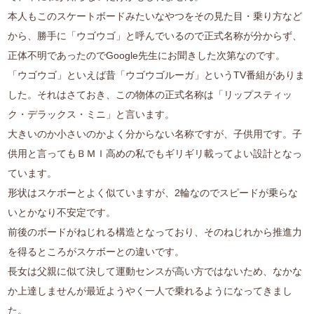
本人もこのスケートボードみたいなやつをその見た目・乗り方など
から、勝手に「ウゴウゴ」と呼んでいるので正式名称が分からず、
正体不明であったのでGoogle先生にお聞きした次第なのです。
「ウゴウゴ」といえば昔「ウゴウゴルーガ」というTV番組がありま
した。それはさておき、この物体の正式名称は「リップスティッ
ク・デラックス・ミニ」と言います。
大きいのか小さいのかよく分からない名称ですが、子供用です。子
供用と言ってもＢＭＩ高めの私でもギリギリ載ってよい設計となっ
ています。
形状はスケボーとよく似ていますが、2輪なのでスピードが乗らな
いとかなり不安定です。
前後のボードがねじれる構造となっており、そのねじれから推進力
を得るところがスケボーとの違いです。
長女は父親に似て決して運動センスが高い方ではないため、なかな
か上達しませんが最近ようやく一人で乗れるようになってきまし
た。