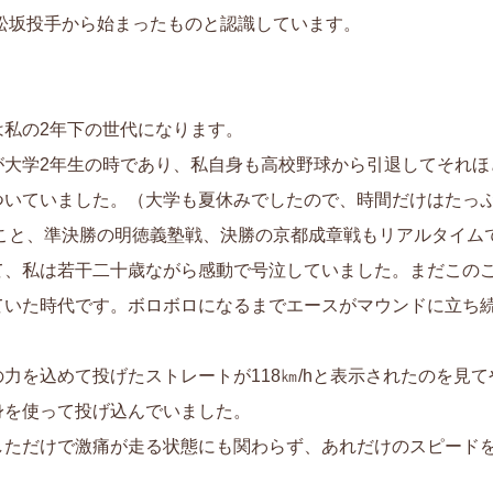
松坂投手から始まったものと認識しています。
は私の2年下の世代になります。
が大学2年生の時であり、私自身も高校野球から引退してそれほ
ついていました。（大学も夏休みでしたので、時間だけはたっ
のこと、準決勝の明徳義塾戦、決勝の京都成章戦もリアルタイム
て、私は若干二十歳ながら感動で号泣していました。まだこの
ていた時代です。ボロボロになるまでエースがマウンドに立ち
力を込めて投げたストレートが118㎞/hと表示されたのを見
身を使って投げ込んでいました。
しただけで激痛が走る状態にも関わらず、あれだけのスピード