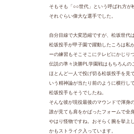
そもそも「○○世代」という呼ばれ方が
それぐらい偉大な選手でした。
自分目線で大変恐縮ですが、松坂世代
松坂投手が甲子園で躍動したころは私
ーの練習もそこそこにテレビにかじり
伝説の準々決勝PL学園戦はもちろん
ほとんど一人で投げ切る松坂投手を見
いう精神論が当たり前のように横行し
松坂投手もそうでしたね。
そんな彼が現役最後のマウンドで渾身の
誰が見ても肩をかばったフォームで全
やはり怪物ですね。おそらく腕を挙上
かもストライク入っています。