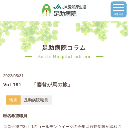
MENU
足助病院コラム
Asuke Hospital column
2022/05/31
Vol.191 「塞翁が馬の旅」
執筆
足助病院職員
匿名希望職員
コロナ禍で3回目のゴールデンウイークの今年は行動制限が緩和さ