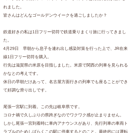
れました。
皆さんはどんなゴールデンウイークを過ごしましたか？
鉄道好きの私は1日フリー切符で鉄道乗りまくり旅に行ってきまし
た。
4月29日 早朝から息子を連れ出し感染対策を行った上で、JR在来
線1日フリー切符を購入。
行先は滋賀県の米原を目指しました。米原で関西の列車を見られる
かなとの考えです。
休日の早朝だけあって、名古屋方面行きの列車でも座ることができ
て好調な滑り出しです。
尾張一宮駅に到着。この先は岐阜県です。
コロナ禍で久しぶりの県跨ぎなのでワクワク感が止まりません。
しかし尾張一宮到着時に車内アナウンスがあり、先行列車の車両ト
ラブルのためしばらくこの駅に停車するとのこと。最終的には運転