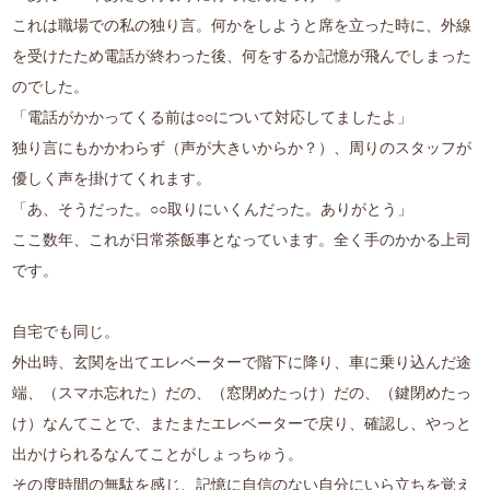
これは職場での私の独り言。何かをしようと席を立った時に、外線
を受けたため電話が終わった後、何をするか記憶が飛んでしまった
のでした。
「電話がかかってくる前は○○について対応してましたよ」
独り言にもかかわらず（声が大きいからか？）、周りのスタッフが
優しく声を掛けてくれます。
「あ、そうだった。○○取りにいくんだった。ありがとう」
ここ数年、これが日常茶飯事となっています。全く手のかかる上司
です。
自宅でも同じ。
外出時、玄関を出てエレベーターで階下に降り、車に乗り込んだ途
端、（スマホ忘れた）だの、（窓閉めたっけ）だの、（鍵閉めたっ
け）なんてことで、またまたエレベーターで戻り、確認し、やっと
出かけられるなんてことがしょっちゅう。
その度時間の無駄を感じ、記憶に自信のない自分にいら立ちを覚え