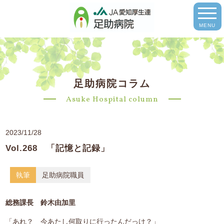
MENU
足助病院コラム
Asuke Hospital column
2023/11/28
Vol.268 「記憶と記録」
執筆
足助病院職員
総務課長 鈴木由加里
「あれ？ 今あたし何取りに行ったんだっけ？」