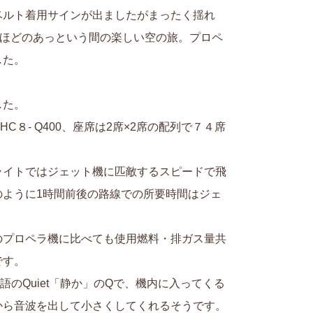
ベルト着用サインが出ましたがまったく揺れ
分ほどのあっという間の楽しい空の旅。プロペ
した。
した。
８- Q400、座席は2席×2席の配列で７４席
ライトではジェット機に匹敵するスピードで飛
のように1時間前後の路線での所要時間はジェ
のプロペラ機に比べても使用燃料・排ガス量共
です。
のQuiet「静か」のQで、機内に入ってくる
から音波を出して小さくしてくれるそうです。