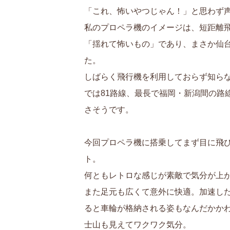
「これ、怖いやつじゃん！」と思わず
私のプロペラ機のイメージは、短距離
「揺れて怖いもの」であり、まさか仙
た。
しばらく飛行機を利用しておらず知らな
では81路線、最長で福岡・新潟間の路
さそうです。
今回プロペラ機に搭乗してまず目に飛
ト。
何ともレトロな感じが素敵で気分が上
また足元も広くて意外に快適。加速し
ると車輪が格納される姿もなんだかか
士山も見えてワクワク気分。