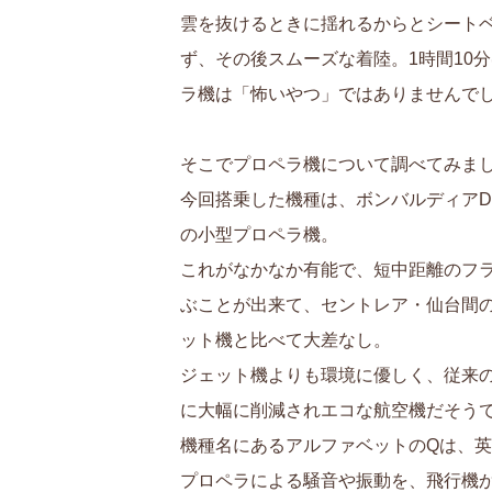
雲を抜けるときに揺れるからとシート
ず、その後スムーズな着陸。1時間10
ラ機は「怖いやつ」ではありませんで
そこでプロペラ機について調べてみま
今回搭乗した機種は、ボンバルディアDHC
の小型プロペラ機。
これがなかなか有能で、短中距離のフ
ぶことが出来て、セントレア・仙台間
ット機と比べて大差なし。
ジェット機よりも環境に優しく、従来
に大幅に削減されエコな航空機だそう
機種名にあるアルファベットのQは、英語
プロペラによる騒音や振動を、飛行機