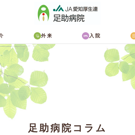
介
外来
入院
足助病院コラム