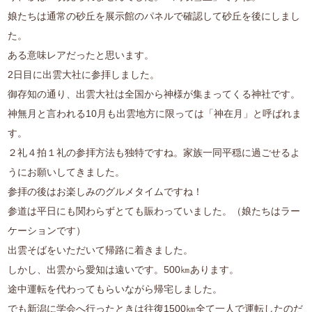
娘たちは通常の砂丘を展示館のパネルで確認して砂丘を後にしまし
た。
ある意味レアだったと思います。
2日目に出雲大社に参拝しました。
御存知の通り、出雲大社は全国から神様が集まってくる神社です。
神無月と言われる10月も出雲地方に限っては「神在月」と呼ばれま
す。
２礼４拍１礼の参拝方法も独特ですね。家族一同平穏に過ごせるよ
うにお願いしてきました。
参拝の後はお楽しみのグルメタイムですね！
参道は平日にも関わらずとても賑わっていました。（娘たちはラー
ケーションです）
出雲そばをいただいて帰路に着きました。
しかし、出雲から愛知は遠いです。500㎞あります。
途中運転を代わってもらいながら帰宅しました。
でも新潟に学会へ行ったときは往復1500㎞全て一人で運転したのだ