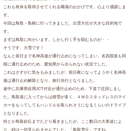
これも有休を取得させてくれる職場のおかげです。心より感謝しま
す。
今回は鳥取・島根に行ってきました。出雲大社が大きな目的地で
す。
まずは鳥取に向かいます。しかし行く手を阻むものが・・
そうです、大雪です！
なんと前日まで名神高速が通行止めになってしまい、名四国道も同
様に通行止めのため、愛知県から出られない状況でした。
これはさすがに気をもみましたが、前日夜になってようやく名神高
速は通行止め解除となり、旅行決行となりました。
途中に兵庫県佐用JCT付近が通行止めのため、下道で迂回しまし
た。鳥取道に入ってからは積雪が多く、４ＷＤスタッドレスのマイ
カーをもってしてもハンドルを取られそうになるくらいのドライブ
となりました。
何とか鳥取砂丘までたどり着きましたが、ここ数日の大寒波によ
り、砂は一切見られませんでした。「鳥取雪丘」ですね。