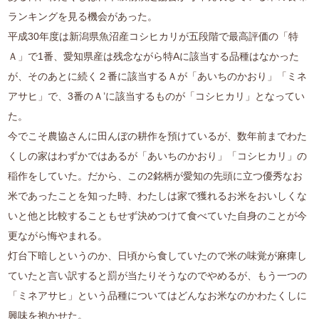
ランキングを見る機会があった。
平成30年度は新潟県魚沼産コシヒカリが五段階で最高評価の「特
Ａ」で1番、愛知県産は残念ながら特Aに該当する品種はなかった
が、そのあとに続く２番に該当するＡが「あいちのかおり」「ミネ
アサヒ」で、3番のＡ’に該当するものが「コシヒカリ」となってい
た。
今でこそ農協さんに田んぼの耕作を預けているが、数年前までわた
くしの家はわずかではあるが「あいちのかおり」「コシヒカリ」の
稲作をしていた。だから、この2銘柄が愛知の先頭に立つ優秀なお
米であったことを知った時、わたしは家で獲れるお米をおいしくな
いと他と比較することもせず決めつけて食べていた自身のことが今
更ながら悔やまれる。
灯台下暗しというのか、日頃から食していたので米の味覚が麻痺し
ていたと言い訳すると罰が当たりそうなのでやめるが、もう一つの
「ミネアサヒ」という品種についてはどんなお米なのかわたくしに
興味を抱かせた。