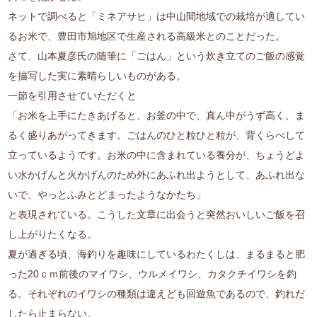
ネットで調べると「ミネアサヒ」は中山間地域での栽培が適してい
るお米で、豊田市旭地区で生産される高級米とのことだった。
さて、山本夏彦氏の随筆に「ごはん」という炊き立てのご飯の感覚
を描写した実に素晴らしいものがある。
一節を引用させていただくと
「お米を上手にたきあげると、お釜の中で、真ん中がうず高く、ま
るく盛りあがってきます。ごはんのひと粒ひと粒が、背くらべして
立っているようです。お米の中に含まれている養分が、ちょうどよ
い水かげんと火かげんのため外にあふれ出ようとして、あふれ出な
いで、やっとふみとどまったようなかたち」
と表現されている。こうした文章に出会うと突然おいしいご飯を召
し上がりたくなる。
夏が過ぎる頃、海釣りを趣味にしているわたくしは、まるまると肥
った20ｃｍ前後のマイワシ、ウルメイワシ、カタクチイワシを釣
る。それぞれのイワシの種類は違えども回遊魚であるので、釣れだ
したら止まらない。