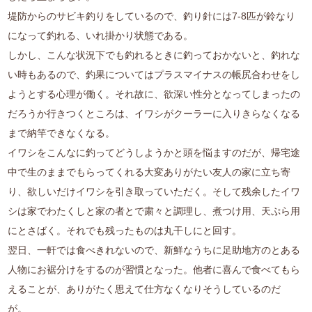
堤防からのサビキ釣りをしているので、釣り針には7-8匹が鈴なり
になって釣れる、いれ掛かり状態である。
しかし、こんな状況下でも釣れるときに釣っておかないと、釣れな
い時もあるので、釣果についてはプラスマイナスの帳尻合わせをし
ようとする心理が働く。それ故に、欲深い性分となってしまったの
だろうか行きつくところは、イワシがクーラーに入りきらなくなる
まで納竿できなくなる。
イワシをこんなに釣ってどうしようかと頭を悩ますのだが、帰宅途
中で生のままでもらってくれる大変ありがたい友人の家に立ち寄
り、欲しいだけイワシを引き取っていただく。そして残余したイワ
シは家でわたくしと家の者とで粛々と調理し、煮つけ用、天ぷら用
にとさばく。それでも残ったものは丸干しにと回す。
翌日、一軒では食べきれないので、新鮮なうちに足助地方のとある
人物にお裾分けをするのが習慣となった。他者に喜んで食べてもら
えることが、ありがたく思えて仕方なくなりそうしているのだ
が。