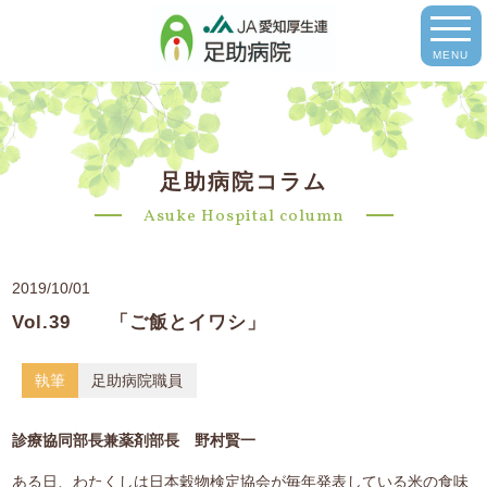
MENU
足助病院コラム
Asuke Hospital column
2019/10/01
Vol.39 「ご飯とイワシ」
執筆
足助病院職員
診療協同部長兼薬剤部長 野村賢一
ある日、わたくしは日本穀物検定協会が毎年発表している米の食味