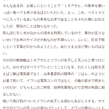
そんなある日、お返しにということで「ミネアサヒ」の新米を腹い
っぱい食べても有り余るほどいただいた。えっ、これ、ベストスリ
ーに入っているあいちの有名なお米であることをその人物にお伝え
したが、順位のことは知らなかった。
田んぼに引く水が山からの清水を利用しているので、養分が足りな
いせいでお米のサイズが小粒なのが不満らしい。ふいに、灯台下暗
しという言葉が口から出ようとした。あたりまえほど怖いものはな
い。
その日の晩御飯はミネアサヒとイワシの丸干しと天ぷらと煮つけに
した。おかずはすべてイワシということになる。わたくしは欲を言
えばご飯は電気釜でなく、山本夏彦氏の随筆の「ごはん」のように
お釜で炊いて、イワシは電気コンロではなく、七輪の炭火で焼きた
いのだが、どちらもこのご時世、効率性重視なので文明の利器に頼
るしかない。
焼いて焦げ目のついたイワシの丸干しを頭から丸かじりする。サク
サクのイワシの天ぷらの皮はパリッとして、イワシの身はふっくら