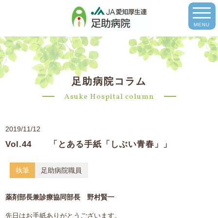
MENU
足助病院コラム
Asuke Hospital column
2019/11/12
Vol.44 「とある手紙「しぶい青春」」
執筆
足助病院職員
薬剤部長兼診療協同部長 野村賢一
先日はお手紙ありがとうございます。