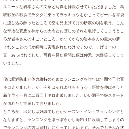
ユニークな岩本さんの文章と写真を拝読させていただきました。鳥
取砂丘の砂浜でラクダに乗ってラッキョウをかじってビールを胃袋
に流し込み酔ったところで空を見上げて月の砂漠の唄を歌う。こん
な奇抜な妄想を神からの天命とおぼしめそれを敢行してしまうとこ
ろが岩本さんのすごいところ。かつてからの岩本さんの最大の夢、
それをことのほか瞬時に実現されたわけですので、すげぇーの一
言、あっぱれでした。写真を見た瞬間に僕は仰天、大爆笑してしま
いました。
僕は肥満防止と体力維持のためにランニングを昨年は年間で千七百
キロ走りました。が、今年はそれよりももう少し距離を伸ばそうと
新年早々一月に二百五十キロ走破しました。いい調子で好スタート
が切れたと実感しておりました。
ところが、出足しは好調でしたがシーズン・イン・フィッシングと
なりますと、ランニングをほっぽらかし海釣りに没頭してしまうの
でランニングの方は頭打ちになってしまいます。それでもそんな状