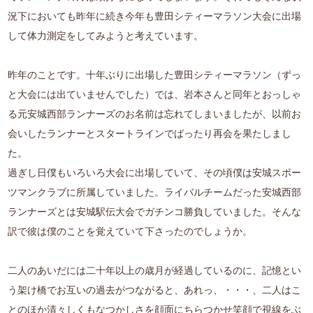
況下においても昨年に続き今年も豊田シティーマラソン大会に出場
して体力測定をしてみようと考えています。
昨年のことです。十年ぶりに出場した豊田シティーマラソン（ずっ
と大会には出ていませんでした）では、岩本さんと同年とおっしゃ
る元安城西部ランナーズのお名前は忘れてしまいましたが、以前お
会いしたランナーとスタートラインでばったり再会を果たしまし
た。
過ぎし日僕もいろいろ大会に出場していて、その頃僕は安城スポー
ツマンクラブに所属していました。ライバルチームだった安城西部
ランナーズとは安城駅伝大会でガチンコ勝負していました。そんな
訳で彼は僕のことを覚えていて下さったのでしょうか。
二人のあいだには二十年以上の歳月が経過しているのに、記憶とい
う架け橋でお互いの過去がつながると、あれっ、・・・、二人はこ
とのほか清々しくもなつかしさを顔面にちらつかせ笑顔で視線をぶ