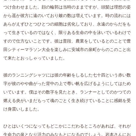
つけ合わせました。顔の輪郭は当時のままですが、頭髪は理想の姿
から遥か彼方に遠のいており皴の数は増えています。時の流れには
あらがえずひとつひとつの細胞は劣化しており、永遠のからだをも
って生きているのではなく、限りある生命の中を泳いでいるわけで
すので仕方ないことです。彼は普段、農業をしているとのことで豊
田シティーマラソン大会を楽しみに安城市の泉町からのこのこと出
て来たとおっしゃっていました。
彼のランニングシャツには彼の年齢をしるした七十四という赤い数
字が彼のやや曲がった背中の上で尊い帆を広げるようにしてはため
いています。僕はその数字を見たとき、ランナーとしてのかつての
燃える炎がいまだもって魂のごとく生き続けていることに感銘を受
け身震いしました。
ひとはいくつになってもどこかにこだわるところがあれば、それが
生命力の泉となり活力のみなもとになるのでしょう。岩本さんにお