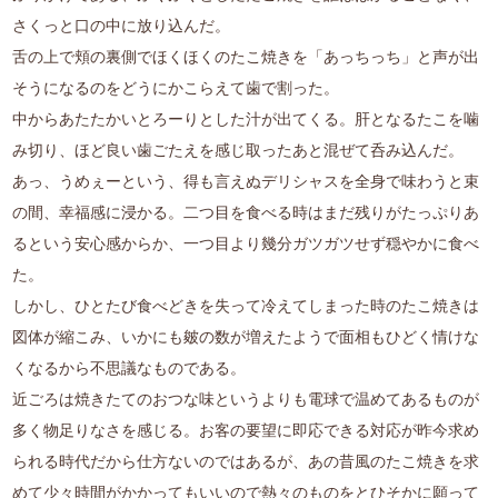
さくっと口の中に放り込んだ。
舌の上で頬の裏側でほくほくのたこ焼きを「あっちっち」と声が出
そうになるのをどうにかこらえて歯で割った。
中からあたたかいとろーりとした汁が出てくる。肝となるたこを噛
み切り、ほど良い歯ごたえを感じ取ったあと混ぜて呑み込んだ。
あっ、うめぇーという、得も言えぬデリシャスを全身で味わうと束
の間、幸福感に浸かる。二つ目を食べる時はまだ残りがたっぷりあ
るという安心感からか、一つ目より幾分ガツガツせず穏やかに食べ
た。
しかし、ひとたび食べどきを失って冷えてしまった時のたこ焼きは
図体が縮こみ、いかにも皴の数が増えたようで面相もひどく情けな
くなるから不思議なものである。
近ごろは焼きたてのおつな味というよりも電球で温めてあるものが
多く物足りなさを感じる。お客の要望に即応できる対応が昨今求め
られる時代だから仕方ないのではあるが、あの昔風のたこ焼きを求
めて少々時間がかかってもいいので熱々のものをとひそかに願って