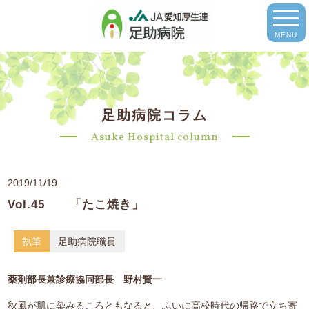
MENU
足助病院コラム
Asuke Hospital column
2019/11/19
Vol.45 「たこ焼き」
執筆
足助病院職員
薬剤部長兼診療協同部長 野村賢一
秋風が肌に染みるころともなると、ふいに高校時代の帰路で立ち寄