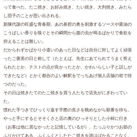
って食べた、たこ焼き、お好み焼き、たい焼き、大判焼き、みたら
し団子のことが思い出される。
新陳代謝の旺盛な青春期、あの鼻腔の奥を刺激するソースや醤油の
こうばしい香りを嗅ぐとその瞬間から腹の虫が鳴るばかりで食欲を
抑えることは難しい。
だからわずかばかり小遣いのあった日などは自分に対してよく頑張
ったご褒美の日と称して（たとえば、先生にあてられてうまく答え
られたとか、テストの点が良かったとか、かわいらしい子と話しが
できたなど）とかく都合のよい解釈をでっちあげ個人店舗の前で待
つのだった。
その日は焼きたてのたこ焼きを買う人たちで店先がにぎわってい
た。
慣れた手つきでひっくり返す手際の良さを眺めながら順番を待ち、
やっと手にするとそそくさと店の奧のひっそりとした小棹に行き
（お客は他に居なかったと記憶しているが）、たっぷりかつお節の
ふりかけてある、ふくふくとしたたこ焼きを誰はばかることなく、