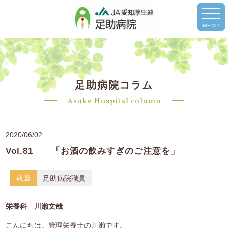
MENU
足助病院コラム
Asuke Hospital column
2020/06/02
Vol.81 「お酒の飲みすぎのご注意を」
執筆
足助病院職員
栄養科 川瀨文哉
こんにちは。管理栄養士の川瀨です。