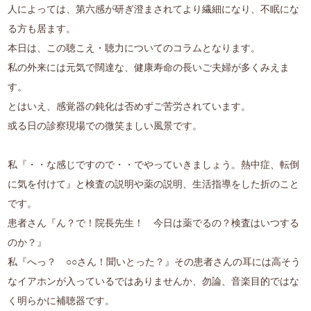
人によっては、第六感が研ぎ澄まされてより繊細になり、不眠にな
る方も居ます。
本日は、この聴こえ・聴力についてのコラムとなります。
私の外来には元気で闊達な、健康寿命の長いご夫婦が多くみえま
す。
とはいえ、感覚器の鈍化は否めずご苦労されています。
或る日の診察現場での微笑ましい風景です。
私『・・な感じですので・・でやっていきましょう。熱中症、転倒
に気を付けて』と検査の説明や薬の説明、生活指導をした折のこと
です。
患者さん『ん？で！院長先生！ 今日は薬でるの？検査はいつする
のか？』
私『へっ？ ○○さん！聞いとった？』その患者さんの耳には高そう
なイアホンが入っているではありませんか、勿論、音楽目的ではな
く明らかに補聴器です。