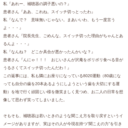
私『あれー、補聴器の調子悪いの？』
患者さん『ああ、これね。スイッチ切っとったわ』
私『なんで？ 意味無いじゃない。まあいいわ、もう一度言う
よ・・・』
患者さん『院長先生、ごめんな。スイッチ切った理由がちゃんとあ
るんよ・・・』
私『なんね？ どこか具合が悪かったんかいな？』
患者さん『んにゃ！！！ おじいさんが沢庵をボリボリ食べる音が
うるさくてスイッチ切ったんだわ！』
この返事には、私も隣にお座りになっている8020運動（80歳にな
っても自分の歯を20本あるようにしようという歯を大切にする運
動）を地で行く頑固じい様を微笑ましく見つめ、お二人の日常を想
像して思わず笑ってしまいました。
そもそも、補聴器は若いときのような聞こえ方を取り戻すというイ
メージがありますが、実はその人が今現在持つ“聞こえの力”を引き