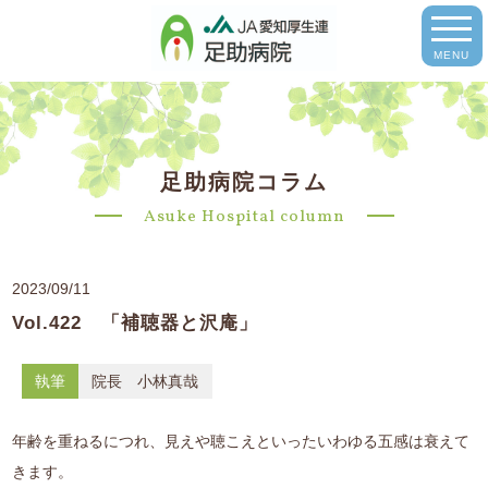
MENU
足助病院コラム
Asuke Hospital column
2023/09/11
Vol.422 「補聴器と沢庵」
執筆
院長 小林真哉
年齢を重ねるにつれ、見えや聴こえといったいわゆる五感は衰えて
きます。