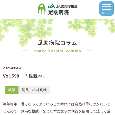
MENU
足助病院コラム
Asuke Hospital column
2025/08/04
Vol.598 「根競べ」
執筆
院長 小林真哉
毎年毎年、暑くなってきているこの時代では自然相手にはかないま
せんので、無為な根競べなどせずに文明の利器を使用して涼しく過