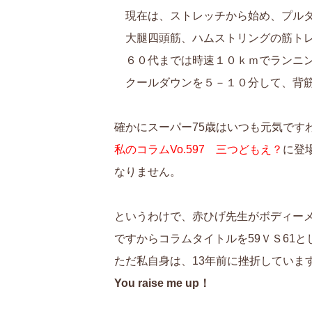
現在は、ストレッチから始め、プルダ
大腿四頭筋、ハムストリングの筋トレ
６０代までは時速１０ｋｍでランニン
クールダウンを５－１０分して、背筋
確かにスーパー75歳はいつも元気です
私のコラムVo.597 三つどもえ？
に登
なりません。
というわけで、赤ひげ先生がボディーメ
ですからコラムタイトルを59ＶＳ61
ただ私自身は、13年前に挫折していま
You raise me up！