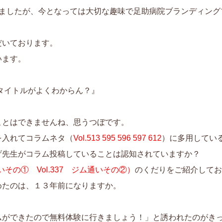
しましたが、今となっては大切な趣味で足助病院ブランディング
だいております。
います。
ムタイトルがよくわからん？』
ことはできませんね、思うつぼです。
を入れてコラムネタ（
Vol.513
595
596
597
612
）に多用してい
げ先生がコラム投稿していることは認知されていますか？
通いその①
Vol.337 ジム通いその②）
のくだりをご紹介して
めたのは、１３年前になりますか。
ができたので無料体験に行きましょう！」と誘われたのがき