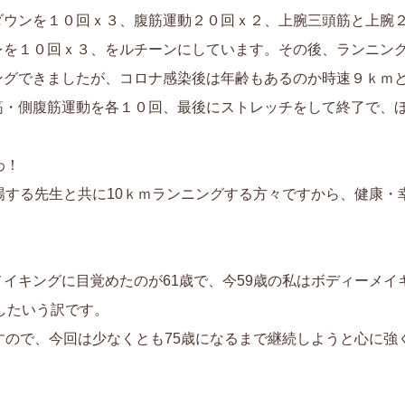
ウンを１０回ｘ３、腹筋運動２０回ｘ２、上腕三頭筋と上腕
を１０回ｘ３、をルチーンにしています。その後、ランニン
グできましたが、コロナ感染後は年齢もあるのか時速９ｋｍ
・側腹筋運動を各１０回、最後にストレッチをして終了で、
わ！
場する先生と共に10ｋｍランニングする方々ですから、健康・
イキングに目覚めたのが61歳で、今59歳の私はボディーメイ
としたいう訳です。
すので、今回は少なくとも75歳になるまで継続しようと心に強