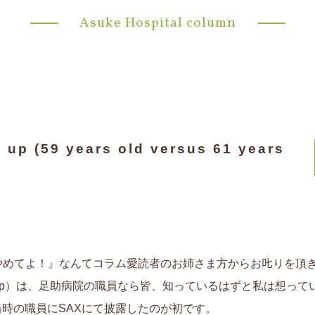
Asuke Hospital column
up (59 years old versus 61 years
めてよ！』なんてコラム愛読者のお姉さま方からお𠮟りを頂
 me up）は、足助病院の職員なら皆、知っているはずと私は想っ
の当時の職員にSAXにて披露したのが初です。