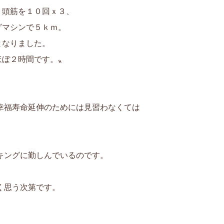
２頭筋を１０回ｘ３、
グマシンで５ｋｍ。
となりました。
ほぼ２時間です。〟
幸福寿命延伸のためには見習わなくては
キングに勤しんでいるのです。
く思う次第です。