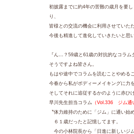
初披露までに約4年の苦難の歳月を要
り、
皆様との交流の機会に利用させていた
今後も精進して進化していきたいと思
『ん…？59歳と61歳の対抗的なコラ
そうですよね皆さん。
もはや途中でコラムを読むことやめる
今春から私がボディーメイキングに力
そしてそれに追従するかのように赤ひ
早川先生担当コラム
（Vol.336 ジム
〝体力維持のために「ジム」に通い始
６１歳だったと記憶してます。
今の小林院長から「日進に新しいジム