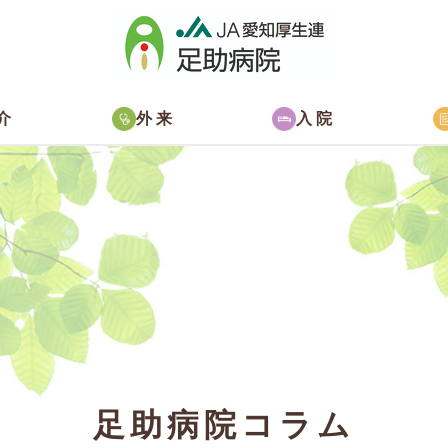
介
外来
入院
足助病院コラム