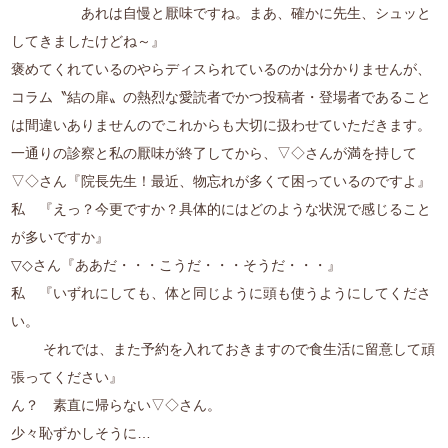
あれは自慢と厭味ですね。まあ、確かに先生、シュッと
してきましたけどね～』
褒めてくれているのやらディスられているのかは分かりませんが、
コラム〝結の扉〟の熱烈な愛読者でかつ投稿者・登場者であること
は間違いありませんのでこれからも大切に扱わせていただきます。
一通りの診察と私の厭味が終了してから、▽◇さんが満を持して
▽◇さん『院長先生！最近、物忘れが多くて困っているのですよ』
私 『えっ？今更ですか？具体的にはどのような状況で感じること
が多いですか』
▽◇さん『ああだ・・・こうだ・・・そうだ・・・』
私 『いずれにしても、体と同じように頭も使うようにしてくださ
い。
それでは、また予約を入れておきますので食生活に留意して頑
張ってください』
ん？ 素直に帰らない▽◇さん。
少々恥ずかしそうに…