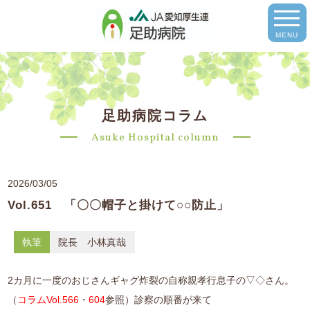
MENU
足助病院コラム
Asuke Hospital column
2026/03/05
Vol.651 「〇〇帽子と掛けて○○防止」
執筆
院長 小林真哉
2カ月に一度のおじさんギャグ炸裂の自称親孝行息子の▽◇さん。
（
コラムVol.566
・
604
参照）診察の順番が来て