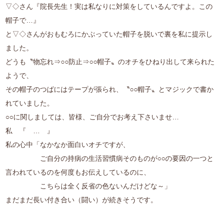
▽◇さん『院長先生！実は私なりに対策をしているんですよ。この
帽子で…』
と▽◇さんがおもむろにかぶっていた帽子を脱いで裏を私に提示し
ました。
どうも〝物忘れ⇒○○防止⇒○○帽子〟のオチをひねり出して来られた
ようで、
その帽子のつばにはテープが張られ、〝○○帽子〟とマジックで書か
れていました。
○○に関しましては、皆様、ご自分でお考え下さいませ…
私 『 … 』
私の心中「なかなか面白いオチですが、
ご自分の持病の生活習慣病そのものが○○の要因の一つと
言われているのを何度もお伝えしているのに、
こちらは全く反省の色ないんだけどな～」
まだまだ長い付き合い（闘い）が続きそうです。