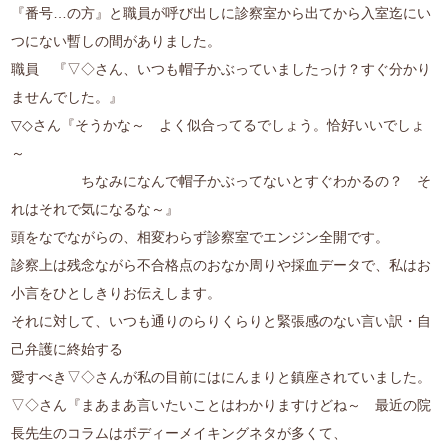
『番号…の方』と職員が呼び出しに診察室から出てから入室迄にい
つにない暫しの間がありました。
職員 『▽◇さん、いつも帽子かぶっていましたっけ？すぐ分かり
ませんでした。』
▽◇さん『そうかな～ よく似合ってるでしょう。恰好いいでしょ
～
ちなみになんで帽子かぶってないとすぐわかるの？ そ
れはそれで気になるな～』
頭をなでながらの、相変わらず診察室でエンジン全開です。
診察上は残念ながら不合格点のおなか周りや採血データで、私はお
小言をひとしきりお伝えします。
それに対して、いつも通りのらりくらりと緊張感のない言い訳・自
己弁護に終始する
愛すべき▽◇さんが私の目前にはにんまりと鎮座されていました。
▽◇さん『まあまあ言いたいことはわかりますけどね～ 最近の院
長先生のコラムはボディーメイキングネタが多くて、