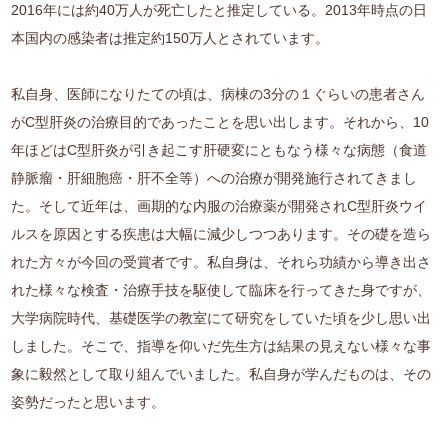
2016年には約40万人が死亡したと推定している。2013年時点の日
本国内の感染者は推定約150万人とされています。
私自身、医師になりたての頃は、病棟の3分の１ぐらいの患者さん
がC型肝炎の治療目的であったことを思い出します。それから、10
年ほどはC型肝炎が引き起こす肝硬変にともなう様々な病態（食道
静脈瘤・肝細胞癌・肝不全等）への治療が開発施行されてきまし
た。そして近年は、画期的な内服の治療薬が開発されC型肝炎ウイ
ルスを原因とする疾患は大幅に減少しつつあります。その礎を造ら
れた方々が今回の受賞者です。私自身は、それら功績から導き出さ
れた様々な検査・治療手技を駆使して臨床を行ってきた身ですが、
大学病院時代、基礎医学の教室にて研究をしていた頃を少し思い出
しました。そこで、指導を仰いだ先生方は結果の見えない様々な事
象に毅然として取り組んでいました。私自身が学んだものは、その
姿勢だったと思います。