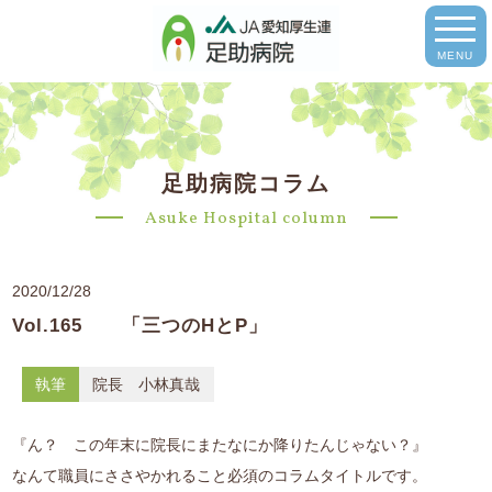
MENU
足助病院コラム
Asuke Hospital column
2020/12/28
Vol.165 「三つのHとP」
執筆
院長 小林真哉
『ん？ この年末に院長にまたなにか降りたんじゃない？』
なんて職員にささやかれること必須のコラムタイトルです。