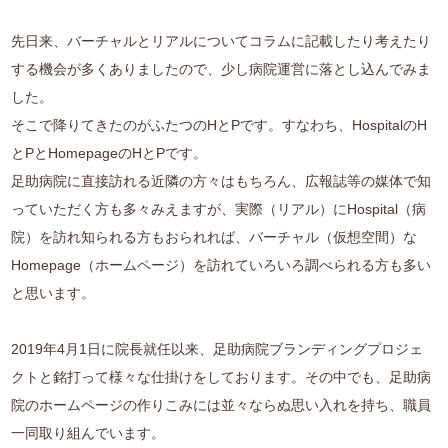
先日来、バーチャルとリアルについてコラムに記載したり考えたり
する機会が多くありましたので、少し病院運営に落とし込んでみま
した。
そこで降りてきたのがふたつのHとPです。すなわち、HospitalのH
とPとHomepageのHとPです。
足助病院に直接訪れる近隣の方々はもちろん、広報誌等の媒体で知
っていただく方も多々みえますが、実際（リアル）にHospital（病
院）を訪れ知られる方もおられれば、バーチャル（仮想空間）な
Homepage（ホームページ）を訪れていろいろ調べられる方も多い
と思います。
2019年4月1日に院長就任以来、足助病院ブランディングプロジェ
クトと銘打って様々な仕掛けをしております。その中でも、足助病
院のホームページの作りこみには並々ならぬ思い入れを持ち、職員
一同取り組んでいます。