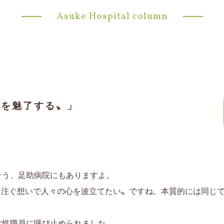
Asuke Hospital column
人を魅了する〟」
そう、足助病院にもありますよ。
〝降り注ぐ想いで人々の心を波立てたい〟ですね。本質的には同じ
女性職員に呼び止められました。