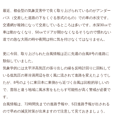
最近、都会型の気象災害中で良く取り上げられているのがアンダー
パス（交差した道路の下をくぐる形式のもの）での車の水没です。
交通網が複雑になって交差しているところは多いです。水深30㎝で
車は動かなくなり、50㎝でドアが開かなくなるそうなので慣れない
道での急な大雨の時や夜間は特に気を付けなくてはなりません。
更に今回、取り上げられた台風情報は正に先週の台風8号の進路に
類似していました。
気象学的には太平洋高気圧の張り出しの縁を反時計回りに回転して
いる低気圧の寒冷渦周辺を吹く風に流されて進路を変えたようでし
たが、8号のように東日本に東側から近づく台風は比較的珍しいの
で、普段と違う地域に風水害をもたらす可能性が高く警戒が必要で
す。
台風情報は、72時間先までの進路予報や、5日進路予報が出される
ので早めの減災対策が出来ますので注意して見ておきましょう。